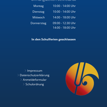
Montag
10:00
-
14:00
Uhr
Von 10:00 bis 14:00 Uhr
Dienstag
10:00
-
14:00
Uhr
Von 10:00 bis 14:00 Uhr
Mittwoch
14:00
-
18:00
Uhr
Von 14:00 bis 18:00 Uhr
Donnerstag
09:00
-
12:30
Uhr
14:00
-
18:00
Von 09:00 bis 12:30 Uhr
Uhr
Von 14:00 bis 18:00 Uhr
In den Schulferien geschlossen
Impressum
Datenschutzerklärung
Anmeldeformular
Schulordnung