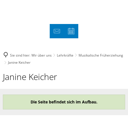
Sie sind hier:
Wir über uns
Lehrkräfte
Musikalische Früherziehung
Janine Keicher
Janine
Janine Keicher
Keicher
Die Seite befindet sich im Aufbau.