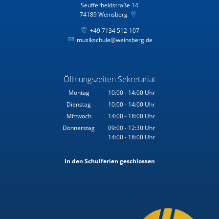
Seufferheldstraße 14
74189
Weinsberg
+49 7134 512-107
musikschule@weinsberg.de
Öffnungszeiten Sekretariat
Montag
10:00
-
14:00
Uhr
Von 10:00 bis 14:00 Uhr
Dienstag
10:00
-
14:00
Uhr
Von 10:00 bis 14:00 Uhr
Mittwoch
14:00
-
18:00
Uhr
Von 14:00 bis 18:00 Uhr
Donnerstag
09:00
-
12:30
Uhr
14:00
-
18:00
Von 09:00 bis 12:30 Uhr
Uhr
Von 14:00 bis 18:00 Uhr
In den Schulferien geschlossen