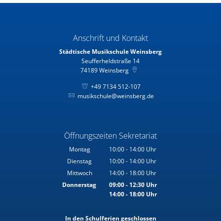
Anschrift und Kontakt
Städtische Musikschule Weinsberg
Seufferheldstraße 14
74189
Weinsberg
+49 7134 512-107
musikschule@weinsberg.de
Öffnungszeiten Sekretariat
Montag
10:00
-
14:00
Uhr
Von 10:00 bis 14:00 Uhr
Dienstag
10:00
-
14:00
Uhr
Von 10:00 bis 14:00 Uhr
Mittwoch
14:00
-
18:00
Uhr
Von 14:00 bis 18:00 Uhr
Donnerstag
09:00
-
12:30
Uhr
14:00
-
18:00
Von 09:00 bis 12:30 Uhr
Uhr
Von 14:00 bis 18:00 Uhr
In den Schulferien geschlossen