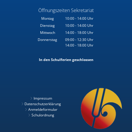
Öffnungszeiten Sekretariat
Montag
10:00
-
14:00
Uhr
Von 10:00 bis 14:00 Uhr
Dienstag
10:00
-
14:00
Uhr
Von 10:00 bis 14:00 Uhr
Mittwoch
14:00
-
18:00
Uhr
Von 14:00 bis 18:00 Uhr
Donnerstag
09:00
-
12:30
Uhr
14:00
-
18:00
Von 09:00 bis 12:30 Uhr
Uhr
Von 14:00 bis 18:00 Uhr
In den Schulferien geschlossen
Impressum
Datenschutzerklärung
Anmeldeformular
Schulordnung