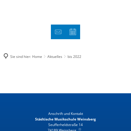
Sie sind hier:
Home
Aktuelles
bis 2022
bis
2022
Anschrift und Kontakt
Städtische Musikschule Weinsberg
Seufferheldstraße 14
74189
Weinsberg