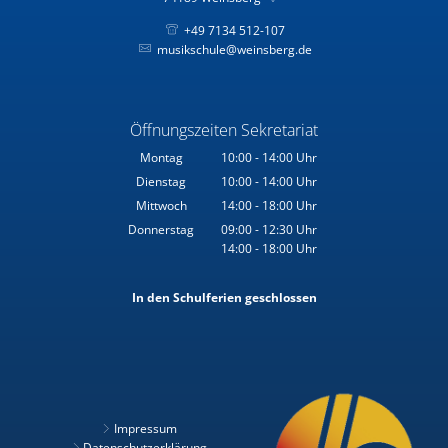
+49 7134 512-107
musikschule@weinsberg.de
Öffnungszeiten Sekretariat
Montag
10:00
-
14:00
Uhr
Von 10:00 bis 14:00 Uhr
Dienstag
10:00
-
14:00
Uhr
Von 10:00 bis 14:00 Uhr
Mittwoch
14:00
-
18:00
Uhr
Von 14:00 bis 18:00 Uhr
Donnerstag
09:00
-
12:30
Uhr
14:00
-
18:00
Von 09:00 bis 12:30 Uhr
Uhr
Von 14:00 bis 18:00 Uhr
In den Schulferien geschlossen
Impressum
Datenschutzerklärung