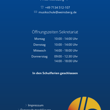
+49 7134 512-107
musikschule@weinsberg.de
Öffnungszeiten Sekretariat
Montag
10:00
-
14:00
Uhr
Von 10:00 bis 14:00 Uhr
Dienstag
10:00
-
14:00
Uhr
Von 10:00 bis 14:00 Uhr
Mittwoch
14:00
-
18:00
Uhr
Von 14:00 bis 18:00 Uhr
Donnerstag
09:00
-
12:30
Uhr
14:00
-
18:00
Von 09:00 bis 12:30 Uhr
Uhr
Von 14:00 bis 18:00 Uhr
In den Schulferien geschlossen
Impressum
Datenschutzerklärung